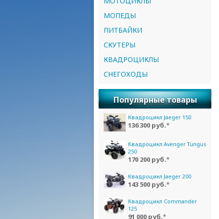
МОТОЦИКЛЫ
МОПЕДЫ
ПИТБАЙКИ
СКУТЕРЫ
КВАДРОЦИКЛЫ
СНЕГОХОДЫ
Популярные товары
Квадроцикл Jaeger 150
136 300 руб.
*
Квадроцикл Avenger Tungus
250
170 200 руб.
*
Квадроцикл Jaeger 200
143 500 руб.
*
Квадроцикл Commander
125
91 000 руб.
*