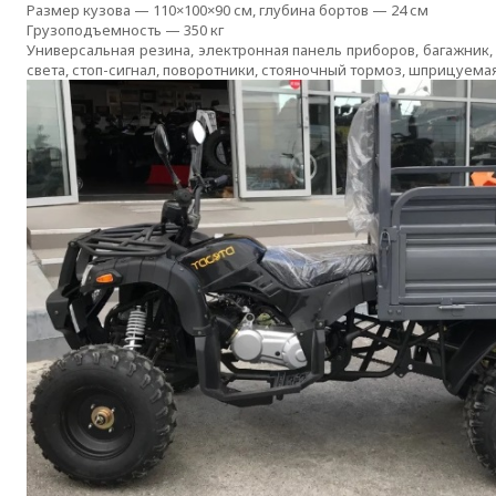
Размер кузова — 110×100×90 см, глубина бортов — 24 см
Грузоподъемность — 350 кг
Универсальная резина, электронная панель приборов, багажник,
света,
стоп-сигнал
, поворотники, стояночный тормоз, шприцуемая