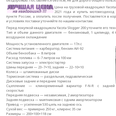
бездорожью. Поставляется без псм, не для дорого общего польз
Цена на грузовой квадроцикл Yacota
2021 года и купить мотовездехо
пункте России, а оплатить после получения. Поставляется в к
и условиях поставки уточняйте по нашим контактам.
Перед покупкой квадроцикла Yacota Slogger 200 уточните его те
Тип и объем данного двигателя — бензиновый, 1 цилиндр, 4 та
воздушное охлаждение
Мощность установленного двигателя — 17л.с
Система питания — карбюратор, бензин
АИ-92
Объем бензобака — 8 литров
Расход топлива — 6–7 литров на 100 км
Система запуска — электростартер
Шины передняя — 23–7×10, задняя — 22–10×10
Колеса — штампованные диски
Тормозная система — раздельная, гидравлическая
Дисковые задние и передние тормоза
Сцепление — клиноременный вариатор
F-N-R
с задней
скоростью
Передняя подвеска — независимая, 2 амортизатора
Задняя подвеска — маятниковая с одним амортизатором
Привод — усиленная 530 цепь на заднюю ось
Сухой вес — примерно 250 кг., клиренс 35 см
Размеры — 200×100×118 см