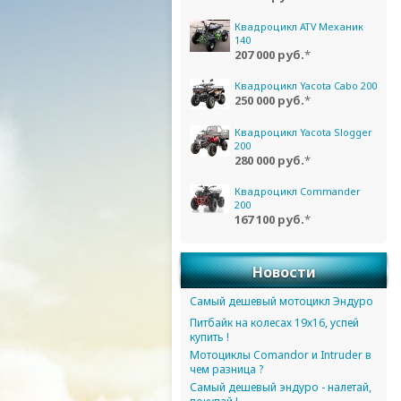
Квадроцикл ATV Механик
140
207 000 руб.
*
Квадроцикл Yacota Cabo 200
250 000 руб.
*
Квадроцикл Yacota Slogger
200
280 000 руб.
*
Квадроцикл Commander
200
167 100 руб.
*
Новости
Самый дешевый мотоцикл Эндуро
Питбайк на колесах 19х16, успей
купить !
Мотоциклы Comandor и Intruder в
чем разница ?
Самый дешевый эндуро - налетай,