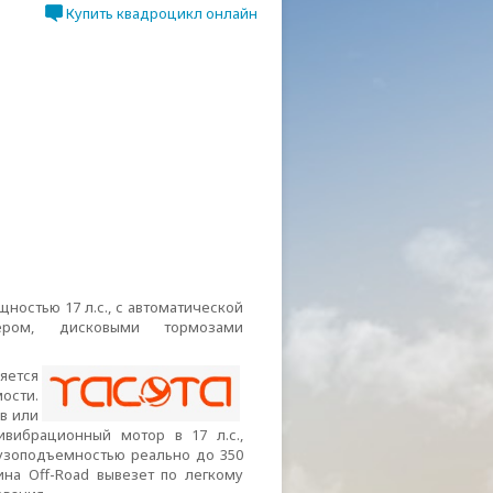
Купить квадроцикл онлайн
щностью 17 л.с., с автоматической
тером, дисковыми тормозами
яется
ости.
в или
вибрационный мотор в 17 л.с.,
рузоподъемностью реально до 350
зина
Off-Road
вывезет по легкому