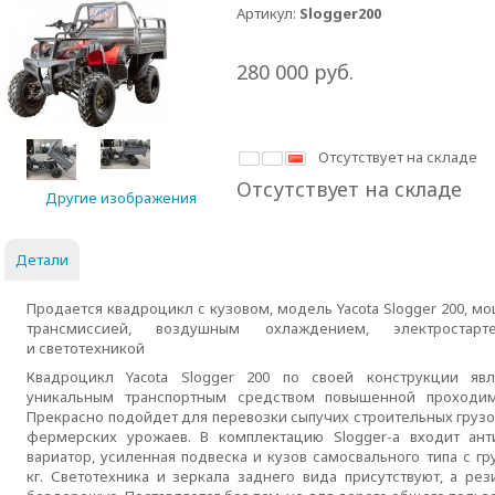
Артикул:
Slogger200
280 000
руб.
Отсутствует на складе
Отсутствует на складе
Другие изображения
Детали
Продается квадроцикл с кузовом, модель Yacota Slogger 200, мо
трансмиссией, воздушным охлаждением, электростар
и светотехникой
Квадроцикл Yacota Slogger 200 по своей конструкции явл
уникальным транспортным средством повышенной проходим
Прекрасно подойдет для перевозки сыпучих строительных грузо
фермерских урожаев. В комплектацию
Slogger-а
входит анти
вариатор, усиленная подвеска и кузов самосвального типа с г
кг. Светотехника и зеркала заднего вида присутствуют, а ре