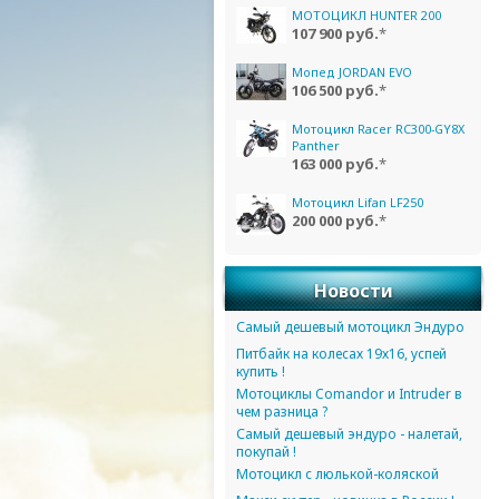
МОТОЦИКЛ HUNTER 200
107 900 руб.
*
Мопед JORDAN EVO
106 500 руб.
*
Мотоцикл Racer RC300-GY8X
Panther
163 000 руб.
*
Мотоцикл Lifan LF250
200 000 руб.
*
Новости
Самый дешевый мотоцикл Эндуро
Питбайк на колесах 19х16, успей
купить !
Мотоциклы Comandor и Intruder в
чем разница ?
Самый дешевый эндуро - налетай,
покупай !
Мотоцикл с люлькой-коляской