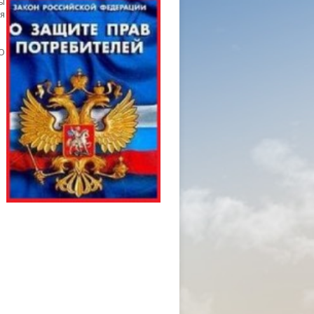
ы
я
О