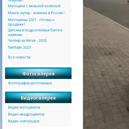
покупай !
Мотоцикл с люлькой-коляской
Макси скутер - новинка в России !
Мотоциклы 2021 - готовы к
продаже !
Детские и подростковые багги в
наличии
Чоппер из Китая - 2020
Питбайк 2020
Все новости
Фотогалерея
Фотографии мототехники
Видеогалерея
Видео мотоциклов
Видео квадроциклов
Видео снегоходов