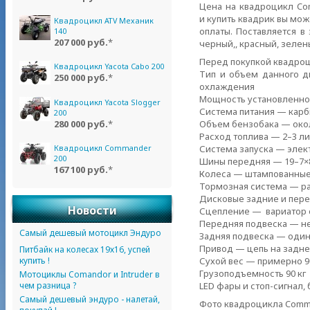
Цена на квадроцикл Com
и купить квадрик вы мож
Квадроцикл ATV Механик
оплаты. Поставляется в
140
207 000 руб.
*
черный,, красный, зелен
Перед покупкой квадроц
Квадроцикл Yacota Cabo 200
Тип и объем данного дв
250 000 руб.
*
охлаждения
Мощность установленног
Квадроцикл Yacota Slogger
Система питания — кар
200
280 000 руб.
*
Объем бензобака — окол
Расход топлива — 2–3 ли
Квадроцикл Commander
Система запуска — элек
200
Шины передняя — 19–7×8
167 100 руб.
*
Колеса — штампованные
Тормозная система — ра
Дисковые задние и пер
Новости
Сцепление — вариатор 
Передняя подвеска — не
Самый дешевый мотоцикл Эндуро
Задняя подвеска — один
Привод — цепь на задне
Питбайк на колесах 19х16, успей
купить !
Сухой вес — примерно 90
Грузоподъемность 90 кг
Мотоциклы Comandor и Intruder в
чем разница ?
LED фары и
стоп-сигнал
,
Самый дешевый эндуро - налетай,
Фото квадроцикла Comm