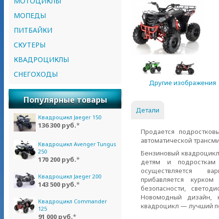
МОТОЦИКЛЫ
МОПЕДЫ
ПИТБАЙКИ
СКУТЕРЫ
КВАДРОЦИКЛЫ
СНЕГОХОДЫ
Другие изображения
Популярные товары
Детали
Квадроцикл Jaeger 150
136 300 руб.
*
Продается подростков
автоматической трансми
Квадроцикл Avenger Tungus
250
Бензиновый квадроцикл
170 200 руб.
*
детям и подросткам
осуществляется ва
Квадроцикл Jaeger 200
прибавляется курком
143 500 руб.
*
безопасности, светод
Новомодный дизайн, к
Квадроцикл Commander
квадроцикл — лучший п
125
91 000 руб.
*