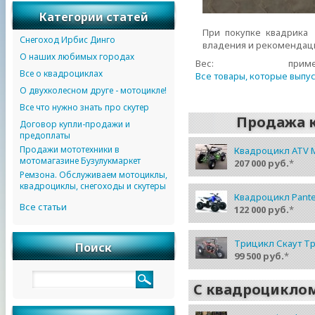
Категории статей
При покупке квадрика
Снегоход Ирбис Динго
владения и рекомендац
О наших любимых городах
Вес:
приме
Все о квадроциклах
Все товары, которые вып
О двухколесном друге - мотоцикле!
Все что нужно знать про скутер
Продажа 
Договор купли-продажи и
предоплаты
Продажи мототехники в
Квадроцикл ATV 
мотомагазине Бузулукмаркет
207 000 руб.
*
Ремзона. Обслуживаем мотоциклы,
квадроциклы, снегоходы и скутеры
Квадроцикл Pante
Все статьи
122 000 руб.
*
Трицикл Скаут Т
Поиск
99 500 руб.
*
С квадроциклом