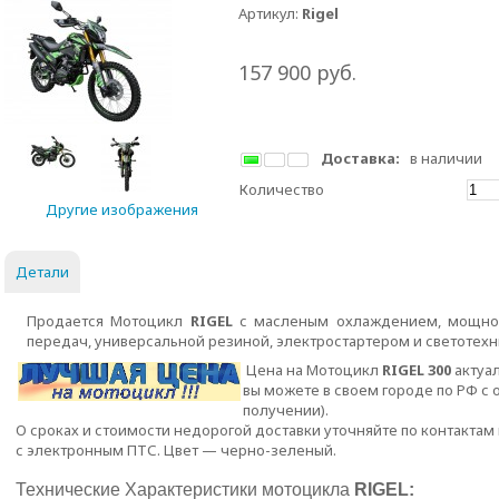
Артикул:
Rigel
157 900
руб.
Доставка:
в наличии
Количество
Другие изображения
Детали
Продается Мотоцикл
RIGEL
с масленым охлаждением, мощнос
передач, универсальной резиной, электростартером и светотех
Цена на Мотоцикл
RIGEL 300
актуал
вы можете в своем городе по РФ с 
получении).
О сроках и стоимости недорогой доставки уточняйте по контактам
с электронным ПТС. Цвет —
черно-зеленый
.
Технические Характеристики мотоцикла
RIGEL: