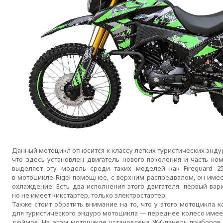
Данный мотоцикл относится к классу легких туристических эндур
что здесь установлен двигатель нового поколения и часть ко
выделяет эту модель среди таких моделей как Fireguard 25
в мотоцикле Rigel помощнее, с верхним распредвалом, он име
охлаждение. Есть два исполнения этого двигателя: первый ва
но не имеет кикстартер, только электростартер.
Также стоит обратить внимание на то, что у этого мотоцикла 
для туристического эндуро мотоцикла — переднее колесо имеет
дюймов. На этом мотоцикле установлена
ЖК-панель
приборов,