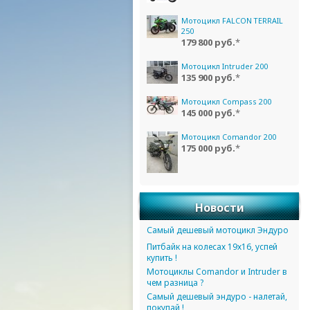
Мотоцикл FALCON TERRAIL
250
179 800 руб.
*
Мотоцикл Intruder 200
135 900 руб.
*
Мотоцикл Compass 200
145 000 руб.
*
Мотоцикл Comandor 200
175 000 руб.
*
Новости
Самый дешевый мотоцикл Эндуро
Питбайк на колесах 19х16, успей
купить !
Мотоциклы Comandor и Intruder в
чем разница ?
Самый дешевый эндуро - налетай,
покупай !