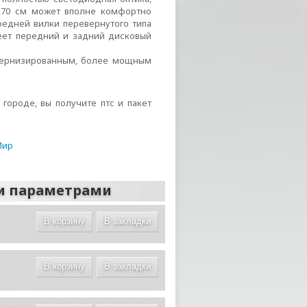
 170 см может вполне комфортно
редней вилки перевернутого типа
еет передний и задний дисковый
дернизированным, более мощным
городе, вы получите птс и пакет
Мир
и параметрами
В корзину
В закладки
В корзину
В закладки