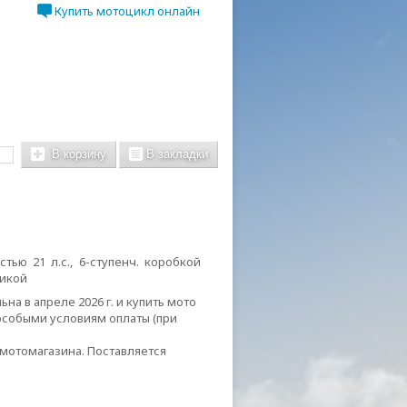
Купить мотоцикл онлайн
В корзину
В закладки
тью 21 л.с.,
6-ступенч
. коробкой
никой
ьна в апреле 2026 г. и купить мото
особыми условиям оплаты (при
 мотомагазина. Поставляется