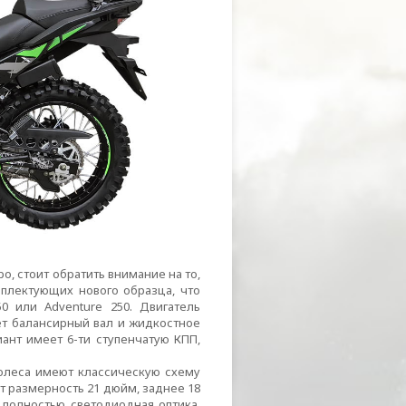
о, стоит обратить внимание на то,
мплектующих нового образца, что
0 или Adventure 250. Двигатель
ет балансирный вал и жидкостное
риант имеет
6-ти
ступенчатую КПП,
колеса имеют классическую схему
 размерность 21 дюйм, заднее 18
 полностью светодиодная оптика,