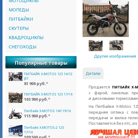
МОТОЦИКЛЫ
МОПЕДЫ
ПИТБАЙКИ
СКУТЕРЫ
КВАДРОЦИКЛЫ
СНЕГОХОДЫ
Другие изображения
Популярные товары
Детали
ПИТБАЙК X-MOTOS 125 14/12
JET
81 900 руб.
*
Продается
ПИТБАЙК X-
с фарой, панелью при
ПИТБАЙК X-MOTOS 125 17/14
и дисковыми тормозами
103 900 руб.
*
На Питбайке
12
X-Motos
Питбайк X-MOTOS 140 19/16
передняя оптика с по
115 900 руб.
*
передачи и
вилка-теле
Поставляется без птс, 
Питбайк X-MOTOS-2 125
17/14
109 500 руб.
*