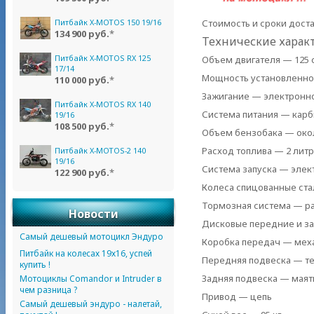
Питбайк X-MOTOS 150 19/16
Стоимость и сроки доста
134 900 руб.
*
Технические хара
Питбайк X-MOTOS RX 125
Объем двигателя — 125 с
17/14
Мощность установленного
110 000 руб.
*
Зажигание — электронно
Питбайк X-MOTOS RX 140
Система питания — карб
19/16
108 500 руб.
*
Объем бензобака — окол
Расход топлива — 2 литр
Питбайк X-MOTOS-2 140
19/16
Система запуска — элект
122 900 руб.
*
Колеса спицованные ста
Тормозная система — р
Новости
Дисковые передние и з
Самый дешевый мотоцикл Эндуро
Коробка передач — меха
Питбайк на колесах 19х16, успей
Передняя подвеска — те
купить !
Задняя подвеска — маят
Мотоциклы Comandor и Intruder в
чем разница ?
Привод — цепь
Самый дешевый эндуро - налетай,