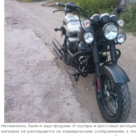
Несомненно, были и еще продажи. И скутеры и кроссовые мотоци
магазина не разглашаются по коммерческим соображениям, а тол