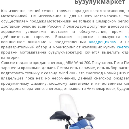
Бузулукмаркет
Как известно, летний сезон, - горячая пора для всех мотосалонов, 
мототехникой. Не исключение и для нашего мотомагазина, та
осуществляем продажи мототехники не только в Самарском регион
доставкой оных по всей России. И благодаря доступной ценовой по
хорошими условиями доставки и обслуживания, время 
действительно горячее. Большим спросом пользуются
м
повышенное внимание к представленным
квадроциклам
и на
предварительный обзор и мониторинг от желающих купить
снего
продажи мотомагазина бузулукмаркет.рф хочется выделить отд
категория.
Совсем недавно продан снегоход АВМ Wind 200. Покупатель Петр Пе
заранее и правильно делает. Летом есть наличие, есть выбор расц
подготовить технику к сезону. Wind 200 - это снегоход новый (2015 
владельцев пока нет, но несомненно, данный снегоход ожидает
продуманному дизайну, мощному двигателю и качественным ко
проведена оперативно, снегоход отправлен в Нижневартовск, будущи