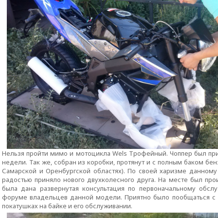
Нельзя пройти мимо и мотоцикла Wels Трофейный. Чоппер был при
недели. Так же, собран из коробки, протянут и с полным баком бен
Самарской и Оренбургской областях). По своей харизме данному
радостью приняло нового двухколесного друга. На месте был пр
была дана развернутая консультация по первоначальному обс
форуме владельцев данной модели. Приятно было пообщаться с
покатушках на байке и его обслуживании.