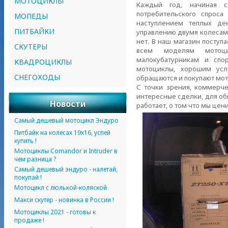
МОТОЦИКЛЫ
Каждый год, начиная с
потребительского спрос
МОПЕДЫ
наступлением теплых ден
ПИТБАЙКИ
управлению двумя колесами и
нет. В наш магазин поступ
СКУТЕРЫ
всем моделям мотоци
малокубатурникам и спо
КВАДРОЦИКЛЫ
мотоциклы, хорошим усл
СНЕГОХОДЫ
обращаются и покупают мот
С точки зрения, коммерче
интересные сделки, для об
Новости
работает, о том что мы цен
Самый дешевый мотоцикл Эндуро
Питбайк на колесах 19х16, успей
купить !
Мотоциклы Comandor и Intruder в
чем разница ?
Самый дешевый эндуро - налетай,
покупай !
Мотоцикл с люлькой-коляской
Макси скутер - новинка в России !
Мотоциклы 2021 - готовы к
продаже !