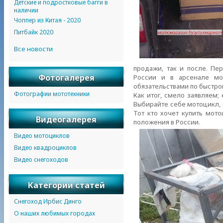
Детские и подростковые багги в
наличии
Чоппер из Китая - 2020
Питбайк 2020
Все новости
продажи, так и после. Пе
Фотогалерея
России и в арсенале мо
обязательствами по быстро
Фотографии мототехники
Как итог, смело заявляем;
Выбирайте себе мотоцикл,
Тот кто хочет купить мото
Видеогалерея
положения в России.
Видео мотоциклов
Видео квадроциклов
Видео снегоходов
Категории статей
Снегоход Ирбис Динго
О наших любимых городах